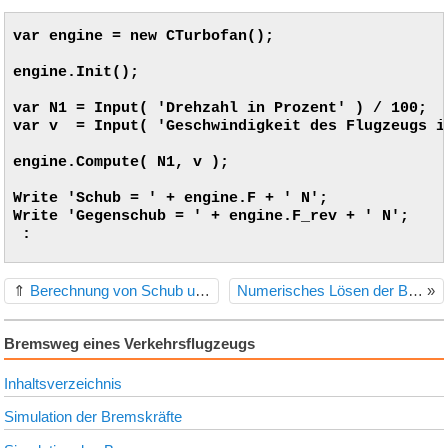
var engine = new CTurbofan();

engine.Init();

var N1 = Input( 'Drehzahl in Prozent' ) / 100;

var v  = Input( 'Geschwindigkeit des Flugzeugs in
engine.Compute( N1, v );

Write 'Schub = ' + engine.F + ' N';

Write 'Gegenschub = ' + engine.F_rev + ' N';

 :

⇑
Berechnung von Schub und Gegenschub
Numerisches Lösen der Bewegungsgleichungen
»
Bremsweg eines Verkehrsflugzeugs
Inhaltsverzeichnis
Simulation der Bremskräfte