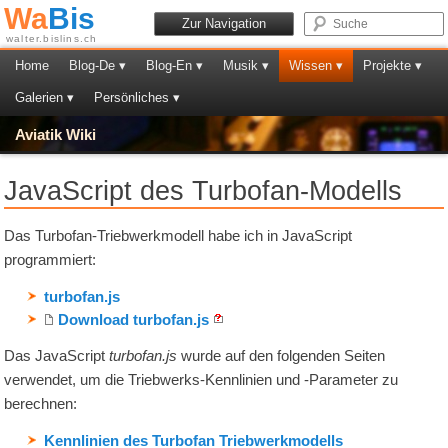
Wa
Bis
Zur Navigation
walter.bislins.ch
Home
Blog-De ▾
Blog-En ▾
Musik ▾
Wissen ▾
Projekte ▾
Galerien ▾
Persönliches ▾
Aviatik Wiki
JavaScript des Turbofan-Modells
Das Turbofan-Triebwerkmodell habe ich in JavaScript
programmiert:
turbofan.js
Download turbofan.js
Das JavaScript
turbofan.js
wurde auf den folgenden Seiten
verwendet, um die Triebwerks-Kennlinien und -Parameter zu
berechnen:
Kennlinien des Turbofan Triebwerkmodells