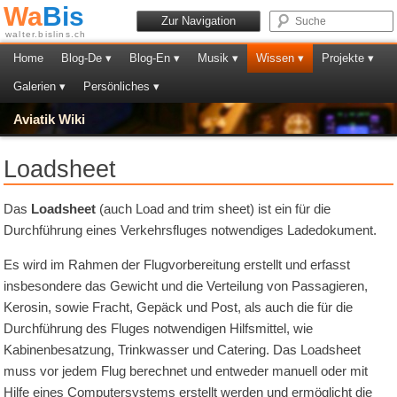
Wa
Bis
Zur Navigation
walter.bislins.ch
Home
Blog-De ▾
Blog-En ▾
Musik ▾
Wissen ▾
Projekte ▾
Galerien ▾
Persönliches ▾
Aviatik Wiki
Loadsheet
Das
Loadsheet
(auch Load and trim sheet) ist ein für die
Durchführung eines Verkehrsfluges notwendiges Ladedokument.
Es wird im Rahmen der Flugvorbereitung erstellt und erfasst
insbesondere das Gewicht und die Verteilung von Passagieren,
Kerosin, sowie Fracht, Gepäck und Post, als auch die für die
Durchführung des Fluges notwendigen Hilfsmittel, wie
Kabinenbesatzung, Trinkwasser und Catering. Das Loadsheet
muss vor jedem Flug berechnet und entweder manuell oder mit
Hilfe eines Computersystems erstellt werden und ermöglicht die