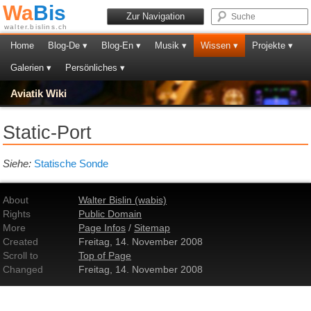
Wa
Bis
Zur Navigation
walter.bislins.ch
Home
Blog-De ▾
Blog-En ▾
Musik ▾
Wissen ▾
Projekte ▾
Galerien ▾
Persönliches ▾
Aviatik Wiki
Static-Port
Siehe:
Statische Sonde
About
Walter Bislin (wabis)
Rights
Public Domain
More
Page Infos
/
Sitemap
Created
Freitag, 14. November 2008
Scroll to
Top of Page
Changed
Freitag, 14. November 2008