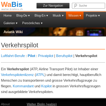
Wa
Bis
Zur Navigation
walter.bislins.ch
Home
Blog-De ▾
Blog-En ▾
Musik ▾
Wissen ▾
Projekte ▾
Galerien ▾
Persönliches ▾
Aviatik Wiki
Verkehrspilot
Luftfahrt-Berufe
:
Pilot
:
Privatpilot
|
Berufspilot
|
Verkehrspilot
Ein
Verkehrspilot
(ATP, Airline Transport Pilot) ist Inhaber einer
Verkehrspilotenlizenz
(
ATPL
) und damit berechtigt, hauptberuflich
Menschen zu transportieren und grosse Verkehrsflugzeuge zu
fliegen.
Kommandant
und
Kopilot
in grossen Verkehrsflugzeugen
sind ausgebildete Verkehrspiloten.
About
Walter Bislin (wabis)