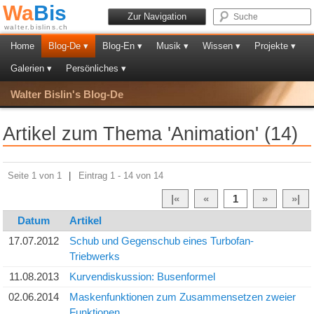
Wa
Bis
Zur Navigation
walter.bislins.ch
Home
Blog-De ▾
Blog-En ▾
Musik ▾
Wissen ▾
Projekte ▾
Galerien ▾
Persönliches ▾
Walter Bislin's Blog-De
Artikel zum Thema 'Animation' (14)
Seite 1 von 1
|
Eintrag 1 - 14 von 14
|«
«
1
»
»|
Datum
Artikel
17.07.2012
Schub und Gegenschub eines Turbofan-
Triebwerks
11.08.2013
Kurvendiskussion: Busenformel
02.06.2014
Maskenfunktionen zum Zusammensetzen zweier
Funktionen