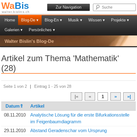
Wa
Bis
Zur Navigation
walter.bislins.ch
Home
Blog-De ▾
Blog-En ▾
Musik ▾
Wissen ▾
Projekte ▾
Galerien ▾
Persönliches ▾
Walter Bislin's Blog-De
Artikel zum Thema 'Mathematik'
(28)
Seite 1 von 2
|
Eintrag 1 - 25 von 28
|«
«
1
»
»|
Datum⇑
Artikel
08.11.2010
Analytische Lösung für die erste Bifurkationsstelle
im Feigenbaumdiagramm
29.11.2010
Abstand Geradenschar vom Ursprung