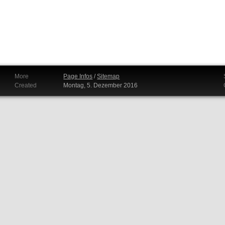
More
Page Infos
/
Sitemap
Created
Montag, 5. Dezember 2016