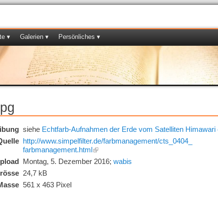
te ▾
Galerien ▾
Persönliches ▾
jpg
ibung
siehe
Echtfarb-Aufnahmen der Erde vom Satelliten Himawari
Quelle
http://www.simpelfilter.de/
farbmanagement/
cts_
0404_
farbmanagement.html
pload
Montag, 5. Dezember 2016;
wabis
rösse
24,7
kB
Masse
561
x
463
Pixel