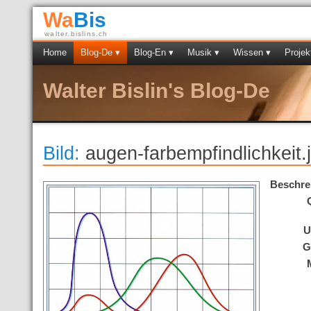
Wa
Bis
walter.bislins.ch
Home
Blog-De ▾
Blog-En ▾
Musik ▾
Wissen ▾
Projek
Walter Bislin's Blog-De
Bild:
augen-farbempfindlichkeit.
Beschre
U
G