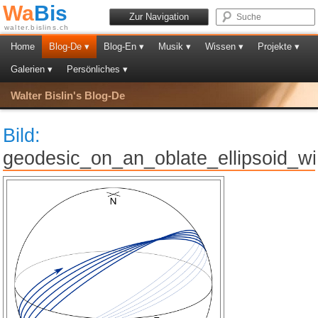
Wa
Bis
Zur Navigation
walter.bislins.ch
Home
Blog-De ▾
Blog-En ▾
Musik ▾
Wissen ▾
Projekte ▾
Galerien ▾
Persönliches ▾
Walter Bislin's Blog-De
Bild:
geodesic_on_an_oblate_ellipsoid_wi