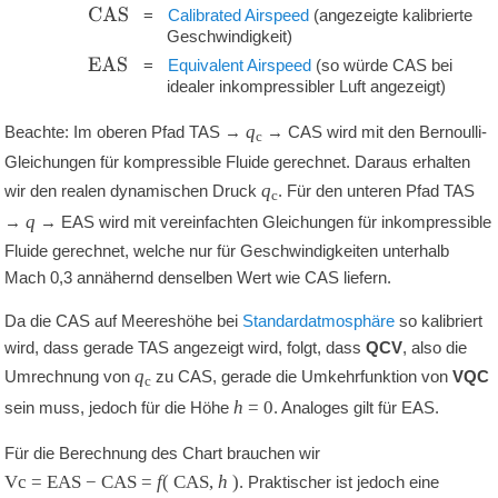
'
'
'
C
A
S
=
Calibrated Airspeed
(angezeigte kalibrierte
Geschwindigkeit)
'
'
'
E
A
S
=
Equivalent Airspeed
(so würde CAS bei
idealer inkompressibler Luft angezeigt)
q
Beachte: Im oberen Pfad TAS →
→ CAS wird mit den Bernoulli-
c
Gleichungen für kompressible Fluide gerechnet. Daraus erhalten
q
wir den realen dynamischen Druck
. Für den unteren Pfad TAS
c
q
→
→ EAS wird mit vereinfachten Gleichungen für inkompressible
Fluide gerechnet, welche nur für Geschwindigkeiten unterhalb
Mach
0,3
annähernd denselben Wert wie CAS liefern.
Da die CAS auf Meereshöhe bei
Standardatmosphäre
so kalibriert
wird, dass gerade TAS angezeigt wird, folgt, dass
QCV
, also die
q
Umrechnung von
zu CAS, gerade die Umkehrfunktion von
VQC
c
h
=
0
sein muss, jedoch für die Höhe
. Analoges gilt für EAS.
Für die Berechnung des Chart brauchen wir
Vc = EAS − CAS =
f
( CAS,
h
)
. Praktischer ist jedoch eine