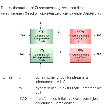
Den mathematischen Zusammenhang zwischen den
verschiedenen Geschwindigkeiten zeigt die folgende Darstellung:
'
'
'
'
=
dynamischer Druck für idealisierte
wobei
q
inkompressible Luft
'
'
'
=
dynamischer Druck für reale kompressible
q
c
Luft
'
'
'
T
A
S
=
True Airspeed
(effektive Geschwindigkeit
gegenüber Luftmolekülen)