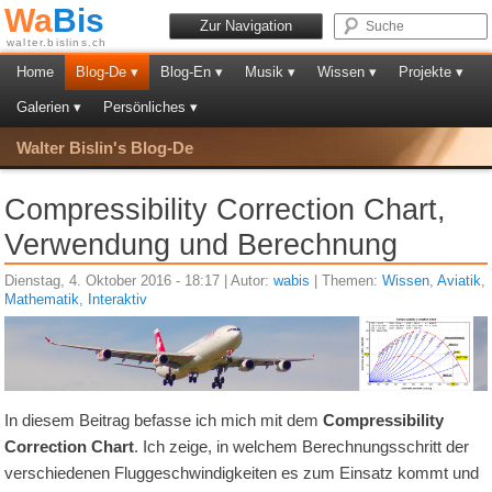
Wa
Bis
Zur Navigation
walter.bislins.ch
Home
Blog-De ▾
Blog-En ▾
Musik ▾
Wissen ▾
Projekte ▾
Galerien ▾
Persönliches ▾
Walter Bislin's Blog-De
Compressibility Correction Chart,
Verwendung und Berechnung
Dienstag, 4. Oktober 2016 - 18:17 | Autor:
wabis
| Themen:
Wissen
,
Aviatik
,
Mathematik
,
Interaktiv
In diesem Beitrag befasse ich mich mit dem
Compressibility
Correction Chart
. Ich zeige, in welchem Berechnungsschritt der
verschiedenen Fluggeschwindigkeiten es zum Einsatz kommt und