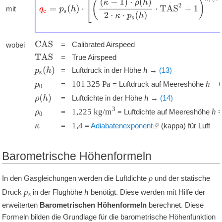
mit
'
'
'
'
C
A
S
=
Calibrated Airspeed
wobei
'
'
'
T
A
S
=
True Airspeed
'
'
'
h
p
s
(
h
)
=
Luftdruck in der Höhe
→
(13)
'
'
'
101 325
Pa
h
=
=
= Luftdruck auf Meereshöhe
p
0
'
'
'
h
ρ
(
h
)
=
Luftdichte in der Höhe
→
(14)
'
'
'
3
1,225
kg/m
h
=
= Luftdichte auf Meereshöhe
ρ
0
'
'
'
1,4
=
=
Adiabatenexponent
(kappa) für Luft
κ
Barometrische Höhenformeln
ρ
In den Gasgleichungen werden die Luftdichte
und der statische
p
h
Druck
in der Flughöhe
benötigt. Diese werden mit Hilfe der
s
erweiterten
Barometrischen Höhenformeln
berechnet. Diese
Formeln bilden die Grundlage für die barometrische Höhenfunktion