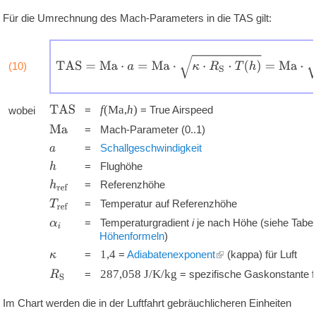
Für die Umrechnung des Mach-Parameters in die TAS gilt:
T
A
S
=
M
a
⋅
a
=
M
a
⋅
κ
⋅
R
S
⋅
T
(
h
)
=
M
a
⋅
κ
⋅
R
S
(10)
'
'
'
'
f
(Ma,
h
)
T
A
S
=
= True Airspeed
wobei
'
'
'
=
Mach-Parameter (0..1)
M
a
'
'
'
=
Schallgeschwindigkeit
a
'
'
'
=
Flughöhe
h
'
'
'
=
Referenzhöhe
h
r
e
f
'
'
'
=
Temperatur auf Referenzhöhe
T
r
e
f
'
'
'
=
Temperaturgradient
i
je nach Höhe (siehe Tabel
α
i
Höhenformeln
)
'
'
'
1,4
=
=
Adiabatenexponent
(kappa) für Luft
κ
'
'
'
287,058
J/K/kg
=
= spezifische Gaskonstante fü
R
S
Im Chart werden die in der Luftfahrt gebräuchlicheren Einheiten