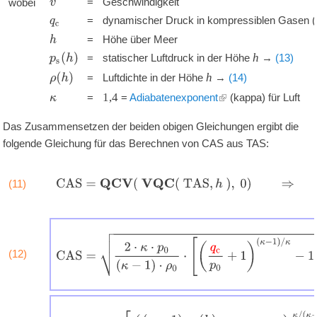
=
Geschwindigkeit
wobei
v
'
'
'
=
dynamischer Druck in kompressiblen Gasen (
q
c
'
'
'
=
Höhe über Meer
h
'
'
'
h
p
s
(
h
)
=
statischer Luftdruck in der Höhe
→
(13)
'
'
'
h
ρ
(
h
)
=
Luftdichte in der Höhe
→
(14)
'
'
'
1,4
=
=
Adiabatenexponent
(kappa) für Luft
κ
Das Zusammensetzen der beiden obigen Gleichungen ergibt die
folgende Gleichung für das Berechnen von CAS aus TAS:
C
A
S
=
Q
C
V
(
V
Q
C
(
T
A
S
,
h
)
,
0
)
⇒
(11)
C
A
S
=
2
⋅
κ
⋅
p
0
(
κ
−
1
)
⋅
ρ
0
⋅
[
(
q
c
p
0
+
1
)
(
κ
−
1
)
/
κ
−
1
]
(12)
q
c
=
p
s
(
h
)
⋅
[
(
(
κ
−
1
)
⋅
ρ
(
h
)
2
⋅
κ
⋅
p
s
(
h
)
⋅
T
A
S
2
+
1
)
κ
/
(
κ
−
1
)
−