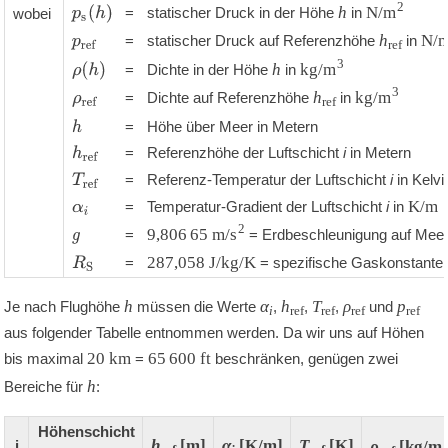
'
'
'
'
2
h
N/m
p
s
(
h
)
=
statischer Druck in der Höhe
in
wobei
'
'
'
h
N/
=
statischer Druck auf Referenzhöhe
in
p
r
e
f
ref
'
'
'
3
h
kg/m
ρ
(
h
)
=
Dichte in der Höhe
in
'
'
'
3
h
kg/m
=
Dichte auf Referenzhöhe
in
ρ
r
e
f
ref
'
'
'
=
Höhe über Meer in Metern
h
'
'
'
=
Referenzhöhe der Luftschicht
i
in Metern
h
r
e
f
'
'
'
=
Referenz-Temperatur der Luftschicht
i
in Kelvi
T
r
e
f
'
'
'
K/m
=
Temperatur-Gradient der Luftschicht
i
in
α
i
'
'
'
2
9,806 65
m/s
=
= Erdbeschleunigung auf Mee
g
'
'
'
287,058
J/kg/K
=
= spezifische Gaskonstante f
R
S
h
α
h
T
ρ
p
Je nach Flughöhe
müssen die Werte
,
,
,
und
i
ref
ref
ref
ref
aus folgender Tabelle entnommen werden. Da wir uns auf Höhen
20
km
65 600
ft
bis maximal
=
beschränken, genügen zwei
h
Bereiche für
:
Höhenschicht
h
[m]
α
[K/m]
T
[K]
ρ
[kg/m
i