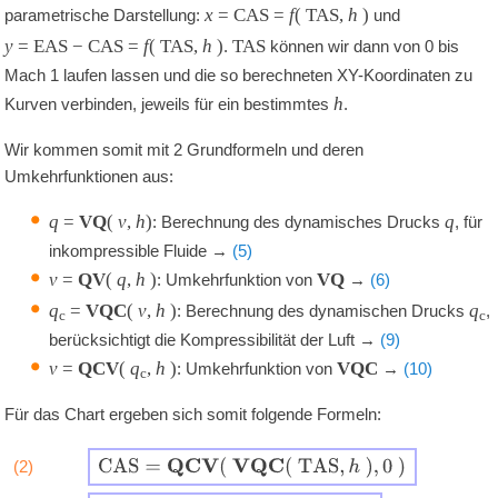
x
= CAS =
f
( TAS,
h
)
parametrische Darstellung:
und
y
= EAS − CAS =
f
( TAS,
h
)
TAS
.
können wir dann von 0 bis
Mach
1
laufen lassen und die so berechneten XY-Koordinaten zu
h
Kurven verbinden, jeweils für ein bestimmtes
.
Wir kommen somit mit 2 Grundformeln und deren
Umkehrfunktionen aus:
q
=
VQ
(
v
,
h
)
q
: Berechnung des dynamisches Drucks
, für
inkompressible Fluide →
(5)
v
=
QV
(
q
,
h
)
VQ
: Umkehrfunktion von
→
(6)
q
=
VQC
(
v
,
h
)
q
: Berechnung des dynamischen Drucks
,
c
c
berücksichtigt die Kompressibilität der Luft →
(9)
v
=
QCV
(
q
,
h
)
VQC
: Umkehrfunktion von
→
(10)
c
Für das Chart ergeben sich somit folgende Formeln:
C
A
S
=
Q
C
V
(
V
Q
C
(
T
A
S
,
h
)
,
0
)
(2)