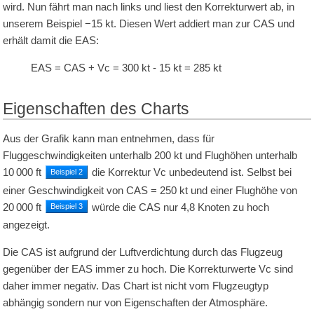
wird. Nun fährt man nach links und liest den Korrekturwert ab, in
unserem Beispiel
−15
kt
. Diesen Wert addiert man zur CAS und
erhält damit die EAS:
EAS = CAS + Vc =
300
kt
-
15
kt
=
285
kt
Eigenschaften des Charts
Aus der Grafik kann man entnehmen, dass für
Fluggeschwindigkeiten unterhalb
200
kt
und Flughöhen unterhalb
10 000
ft
die Korrektur Vc unbedeutend ist. Selbst bei
Beispiel 2
einer Geschwindigkeit von
CAS =
250
kt
und einer Flughöhe von
20 000
ft
würde die CAS nur
4,8
Knoten zu hoch
Beispiel 3
angezeigt.
Die CAS ist aufgrund der Luftverdichtung durch das Flugzeug
gegenüber der EAS immer zu hoch. Die Korrekturwerte Vc sind
daher immer negativ. Das Chart ist nicht vom Flugzeugtyp
abhängig sondern nur von Eigenschaften der Atmosphäre.