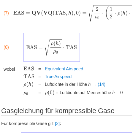
E
A
S
=
Q
V
(
V
Q
(
T
A
S
,
h
)
,
0
)
=
2
ρ
0
⋅
(
1
2
⋅
ρ
(
h
)
⋅
T
A
S
2
)
(7)
E
A
S
=
ρ
(
h
)
ρ
0
⋅
T
A
S
(8)
'
'
'
'
E
A
S
=
Equivalent Airspeed
wobei
'
'
'
T
A
S
=
True Airspeed
'
'
'
h
ρ
(
h
)
=
Luftdichte in der Höhe
→
(14)
'
'
'
h
=
0
ρ
(
0
)
=
= Luftdichte auf Meereshöhe
ρ
0
Gasgleichung für kompressible Gase
Für kompressible Gase gilt
[2]
: