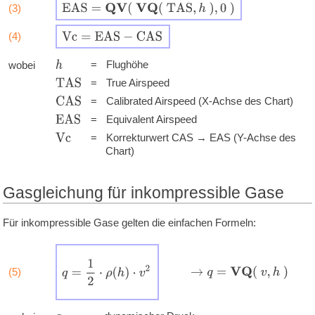
E
A
S
=
Q
V
(
V
Q
(
T
A
S
,
h
)
,
0
)
(3)
V
c
=
E
A
S
−
C
A
S
(4)
'
'
'
'
=
Flughöhe
h
wobei
'
'
'
T
A
S
=
True Airspeed
'
'
'
C
A
S
=
Calibrated Airspeed (X-Achse des Chart)
'
'
'
E
A
S
=
Equivalent Airspeed
'
'
'
=
Korrekturwert CAS → EAS (Y-Achse des
V
c
Chart)
Gasgleichung für inkompressible Gase
Für inkompressible Gase gelten die einfachen Formeln:
q
=
1
2
⋅
ρ
(
h
)
⋅
v
2
→
q
=
V
Q
(
v
,
h
)
(5)
'
'
'
'