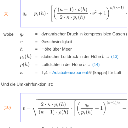
q
c
=
p
s
(
h
)
⋅
[
(
(
κ
−
1
)
⋅
ρ
(
h
)
2
⋅
κ
⋅
p
s
(
h
)
⋅
v
2
+
1
)
κ
/
(
κ
−
1
)
−
1
]
(9)
'
'
'
'
=
dynamischer Druck in kompressiblen Gasen (
wobei
q
c
'
'
'
=
Geschwindigkeit
v
'
'
'
=
Höhe über Meer
h
'
'
'
h
p
s
(
h
)
=
statischer Luftdruck in der Höhe
→
(13)
'
'
'
h
ρ
(
h
)
=
Luftdichte in der Höhe
→
(14)
'
'
'
1,4
=
=
Adiabatenexponent
(kappa) für Luft
κ
Und die Umkehrfunktion ist:
v
=
2
⋅
κ
⋅
p
s
(
h
)
(
κ
−
1
)
⋅
ρ
(
h
)
⋅
[
(
q
c
p
s
(
h
)
+
1
)
(
κ
−
1
)
/
κ
−
1
]
(10)
'
'
'
'