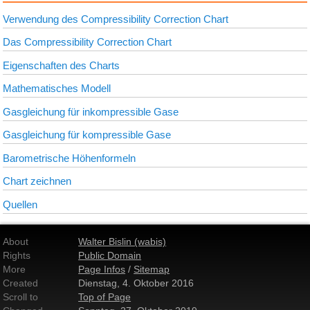
Verwendung des Compressibility Correction Chart
Das Compressibility Correction Chart
Eigenschaften des Charts
Mathematisches Modell
Gasgleichung für inkompressible Gase
Gasgleichung für kompressible Gase
Barometrische Höhenformeln
Chart zeichnen
Quellen
About
Walter Bislin (wabis)
Rights
Public Domain
More
Page Infos
/
Sitemap
Created
Dienstag, 4. Oktober 2016
Scroll to
Top of Page