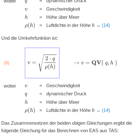
=
dynamischer Druck
wobei
q
'
'
'
=
Geschwindigkeit
v
'
'
'
=
Höhe über Meer
h
'
'
'
h
ρ
(
h
)
=
Luftdichte in der Höhe
→
(14)
Und die Umkehrfunktion ist:
v
=
2
⋅
q
ρ
(
h
)
→
v
=
Q
V
(
q
,
h
)
(6)
'
'
'
'
=
Geschwindigkeit
wobei
v
'
'
'
=
dynamischer Druck
q
'
'
'
=
Höhe über Meer
h
'
'
'
h
ρ
(
h
)
=
Luftdichte in der Höhe
→
(14)
Das Zusammensetzen der beiden obigen Gleichungen ergibt die
folgende Gleichung für das Berechnen von EAS aus TAS: