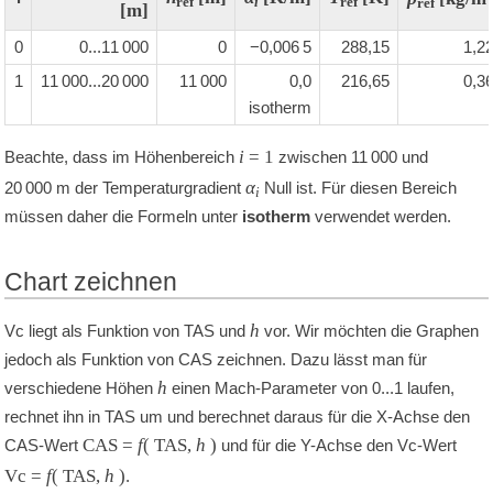
ref
i
ref
ref
[m]
0
0
...
11 000
0
−0,006 5
288,15
1,2
1
11 000
...
20 000
11 000
0,0
216,65
0,3
isotherm
i
=
1
Beachte, dass im Höhenbereich
zwischen
11 000
und
α
20 000
m
der Temperaturgradient
Null ist. Für diesen Bereich
i
müssen daher die Formeln unter
isotherm
verwendet werden.
Chart zeichnen
h
Vc liegt als Funktion von TAS und
vor. Wir möchten die Graphen
jedoch als Funktion von CAS zeichnen. Dazu lässt man für
h
verschiedene Höhen
einen Mach-Parameter von
0
...
1
laufen,
rechnet ihn in TAS um und berechnet daraus für die X-Achse den
CAS =
f
( TAS,
h
)
CAS-Wert
und für die Y-Achse den Vc-Wert
Vc =
f
( TAS,
h
)
.