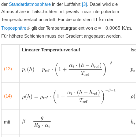
der
Standardatmosphäre
in der Luftfahrt
[3]
. Dabei wird die
Atmosphäre in Teilschichten mit jeweils linear interpoliertem
11
km
Temperaturverlauf unterteilt. Für die untersten
der
α
=
−0,0065
K/m
Troposphäre
gilt der Temperaturgradient von
.
Für höhere Schichten muss der Gradient angepasst werden.
Linearer Temperaturverlauf
Iso
p
s
(
h
)
=
p
r
e
f
⋅
(
1
+
α
i
⋅
(
h
−
h
r
e
f
)
T
r
e
f
)
−
β
(13)
ρ
(
h
)
=
ρ
r
e
f
⋅
(
1
+
α
i
⋅
(
h
−
h
r
e
f
)
T
r
e
f
)
−
β
−
1
(14)
β
=
g
R
S
⋅
α
i
mit