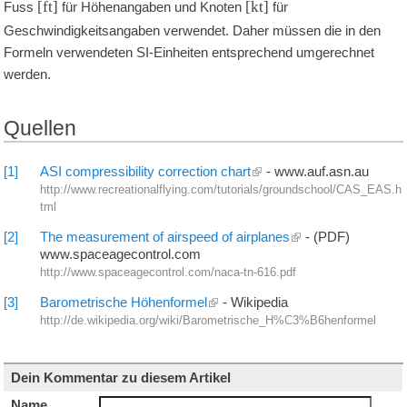
[ft]
[kt]
Fuss
für Höhenangaben und Knoten
für
Geschwindigkeitsangaben verwendet. Daher müssen die in den
Formeln verwendeten SI-Einheiten entsprechend umgerechnet
werden.
Quellen
[1]
ASI compressibility correction chart
- www.auf.asn.au
http://www.recreationalflying.com/tutorials/groundschool/CAS_EAS.h
tml
[2]
The measurement of airspeed of airplanes
- (PDF)
www.spaceagecontrol.com
http://www.spaceagecontrol.com/naca-tn-616.pdf
[3]
Barometrische Höhenformel
- Wikipedia
http://de.wikipedia.org/wiki/Barometrische_H%C3%B6henformel
Dein Kommentar zu diesem Artikel
Name