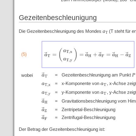
Gezeitenbeschleunigung
a
Die Gezeitenbeschleunigung des Mondes
(T steht für e
T
a
→
T
=
(
a
T
,
x
a
T
,
y
)
=
a
→
H
+
a
→
F
=
a
→
H
−
a
→
Z
(5)
'
'
'
'
P
a
→
T
=
Gezeitenbeschleunigung am Punkt
wobei
'
'
'
=
x-Komponente von
, x-Achse zei
a
T
,
x
a
T
'
'
'
=
y-Komponente von
, y-Achse zeig
a
T
,
y
a
T
'
'
'
a
→
H
=
Gravitationsbeschleunigung vom Hi
'
'
'
a
→
Z
=
Zentripetal-Beschleunigung
'
'
'
a
→
F
=
Zentrifugal-Beschleunigung
Der Betrag der Gezeitenbeschleunigung ist: