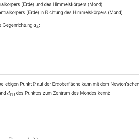
enralkörpers (Erde) und des Himmelskörpers (Mond)
entralkörpers (Erde) in Richtung des Himmelskörpers (Mond)
a
ie Gegenrichtung
:
Z
P
eliebigen Punkt
auf der Erdoberfläche kann mit dem Newton'sche
d
tand
des Punktes zum Zentrum des Mondes kennt:
PH