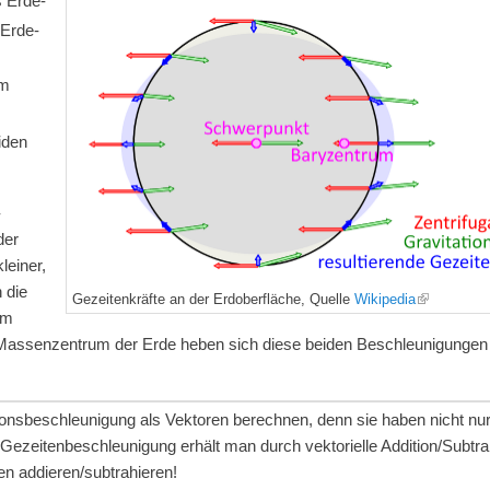
s Erde-
 Erde-
em
iden
-
der
leiner,
 die
Gezeitenkräfte an der Erdoberfläche, Quelle
Wikipedia
em
m Massenzentrum der Erde heben sich diese beiden Beschleunigungen
tionsbeschleunigung als Vektoren berechnen, denn sie haben nicht nu
ezeitenbeschleunigung erhält man durch vektorielle Addition/Subtrak
en addieren/subtrahieren!