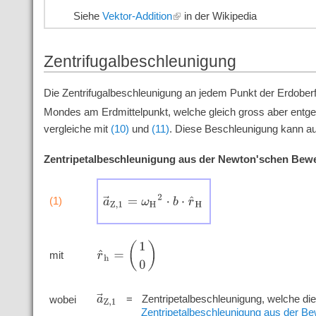
Siehe
Vektor-Addition
in der Wikipedia
Zentrifugalbeschleunigung
Die Zentrifugalbeschleunigung an jedem Punkt der Erdoberf
Mondes am Erdmittelpunkt, welche gleich gross aber entge
vergleiche mit
(10)
und
(11)
. Diese Beschleunigung kann au
Zentripetalbeschleunigung aus der Newton'schen Be
a
→
Z
,
1
=
ω
H
2
⋅
b
⋅
r
^
H
(1)
r
^
h
=
(
1
0
)
mit
'
'
'
'
a
→
Z
,
1
=
Zentripetalbeschleunigung, welche di
wobei
Zentripetalbeschleunigung aus der B