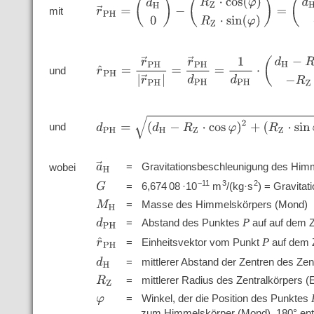
r
→
P
H
=
(
d
H
0
)
−
(
R
Z
⋅
cos
(
φ
)
R
Z
⋅
sin
(
φ
)
)
=
(
d
H
−
R
Z
mit
r
^
P
H
=
r
→
P
H
|
r
→
P
H
|
=
r
→
P
H
d
P
H
=
1
d
P
H
⋅
(
d
H
−
R
und
d
P
H
=
(
d
H
−
R
Z
⋅
cos
φ
)
2
+
(
R
Z
⋅
sin
φ
)
2
und
'
'
'
'
a
→
H
=
Gravitationsbeschleunigung des Him
wobei
'
'
'
−11
3
2
=
6,674 08 ·10
m
/(kg·s
)
= Gravitat
G
'
'
'
=
Masse des Himmelskörpers (Mond)
M
H
'
'
'
P
=
Abstand des Punktes
auf auf dem 
d
P
H
'
'
'
P
=
Einheitsvektor vom Punkt
auf dem Z
r
^
P
H
'
'
'
=
mittlerer Abstand der Zentren des Z
d
H
'
'
'
=
mittlerer Radius des Zentralkörpers (
R
Z
'
'
'
=
Winkel, der die Position des Punktes
φ
zum Himmelskörper (Mond),
180
°
ent