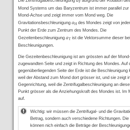
a
Die Zentrifugalbeschleunigung
aufgrund der Rotation de
F
Mond Systems um das Baryzentrum ist immer parallel zur
Mond-Achse und zeigt immer vom Mond weg. Die
a
Gravitationsbeschleunigung
des Mondes zeigt von jed
H
Punkt der Erde zum Zentrum des Mondes. Die
a
Gezeitenbeschleunigung
ist die Vektorsumme dieser be
T
Beschleunigungen.
Die Gezeitenbeschleunigung ist am grössten auf der Mond
zugewandten Seite und zeigt in Richtung des Mondes. Auf 
gegenüberliegenden Seite der Erde ist die Beschleunigung k
weil der Abstand zum Mond dort grösser ist, und sie zeigt in
Gegenrichtung, weil die Zentrifugalbeschleunigung an dies
Punkt grösser als die Anziehungskraft des Mondes ist. I
auf.
Wichtig: wir müssen die Zentrifugal- und die Gravita
Betrag, sondern auch verschiedene Richtungen. Die G
können nich einfach die Beträge der Beschleunigung