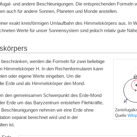
rifugal- und andere Beschleunigungen. Die entsprechenden Formeln 
en auch für andere Sonnen, Planeten und Monde anstellen.
iner exakt kreisförmigen Umlaufbahn des Himmelskörpers aus. In Wi
rechneten Werte für unser Sonnensystem sind jedoch relativ gute Näh
lskörpers
eschränken, werden die Formeln für zwei beliebige
nen Himmelskörper H. In den Rechenformularen kann
en oder eigene Werte eingeben. Um die
 die Erde und als Himmelskörper den Mond.
d um den gemeinsamen Schwerpunkt des Erde-Mond
 der Erde um das Baryzentrum entstehen Fliehkräfte,
e Beschleunigungen nehmen wir eine Erde ohne
Zentrifugalkr
Quelle
Wiki
tation separat berechnet wird und in der
ten ist.