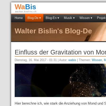
Wa
Bis
walter.bislins.ch
Home
Blog-De ▾
Blog-En ▾
Musik ▾
Wissen ▾
Projek
Walter Bislin's Blog-De
Einfluss der Gravitation von M
Dienstag, 16. Mai 2017 - 01:31 | Autor:
wabis
| Themen:
Wissen
,
M
Hier berechne ich, wie stark die Anziehung von Mond und 