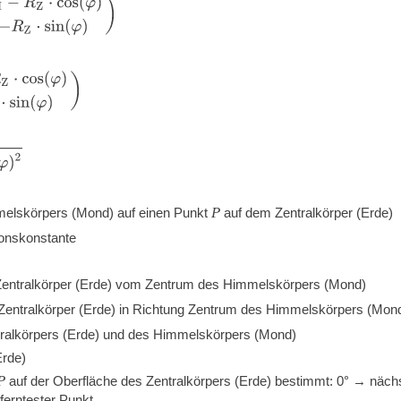
⋅
cos
(
φ
)
−
R
Z
⋅
sin
(
φ
)
)
Z
⋅
cos
(
φ
)
−
R
Z
⋅
sin
(
φ
)
)
P
melskörpers (Mond) auf einen Punkt
auf dem Zentralkörper (Erde)
ionskonstante
Zentralkörper (Erde) vom Zentrum des Himmelskörpers (Mond)
entralkörper (Erde) in Richtung Zentrum des Himmelskörpers (Mon
enralkörpers (Erde) und des Himmelskörpers (Mond)
Erde)
P
auf der Oberfläche des Zentralkörpers (Erde) bestimmt:
0
°
→ nächs
ferntester Punkt