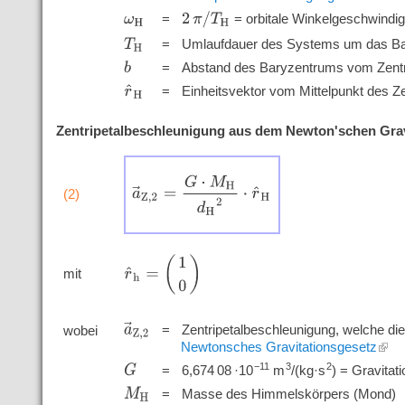
'
'
'
2
π
/
T
H
=
= orbitale Winkelgeschwindi
ω
H
'
'
'
=
Umlaufdauer des Systems um das Ba
T
H
'
'
'
=
Abstand des Baryzentrums vom Zentra
b
'
'
'
=
Einheitsvektor vom Mittelpunkt des Z
r
^
H
Zentripetalbeschleunigung aus dem Newton'schen Grav
a
→
Z
,
2
=
G
⋅
M
H
d
H
2
⋅
r
^
H
(2)
r
^
h
=
(
1
0
)
mit
'
'
'
'
a
→
Z
,
2
=
Zentripetalbeschleunigung, welche di
wobei
Newtonsches Gravitationsgesetz
'
'
'
−11
3
2
=
6,674 08 ·10
m
/(kg·s
)
= Gravitat
G
'
'
'
=
Masse des Himmelskörpers (Mond)
M
H