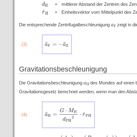
'
'
'
=
mittlerer Abstand der Zentren des Z
d
H
'
'
'
=
Einheitsvektor vom Mittelpunkt des Z
r
^
H
a
Die entsprechende Zentrifugalbeschleunigung
zeigt in d
F
a
→
F
=
−
a
→
Z
(3)
Gravitationsbeschleunigung
a
Die Gravitationsbeschleunigung
des Mondes auf einen b
H
Gravitationsgesetz berechnet werden, wenn man den Abs
a
→
H
=
G
⋅
M
H
d
P
H
2
⋅
r
^
P
H
(4)