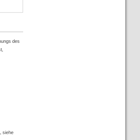
hungs des
t,
, siehe