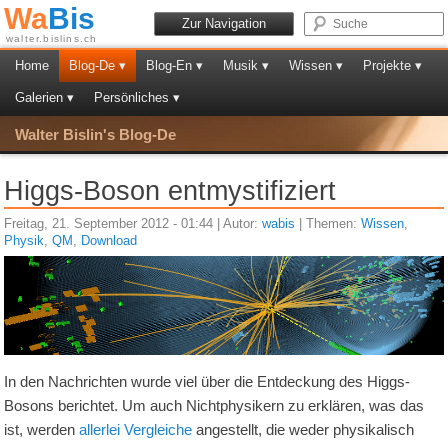
Wa
Bis
Zur Navigation
walter.bislins.ch
Home
Blog-De ▾
Blog-En ▾
Musik ▾
Wissen ▾
Projekte ▾
Galerien ▾
Persönliches ▾
Walter Bislin's Blog-De
Higgs-Boson entmystifiziert
Freitag, 21. September 2012 - 01:44 | Autor:
wabis
| Themen:
Wissen
,
Physik
,
QM
,
Download
In den Nachrichten wurde viel über die Entdeckung des Higgs-
Bosons berichtet. Um auch Nichtphysikern zu erklären, was das
ist, werden
allerlei Vergleiche
angestellt, die weder physikalisch