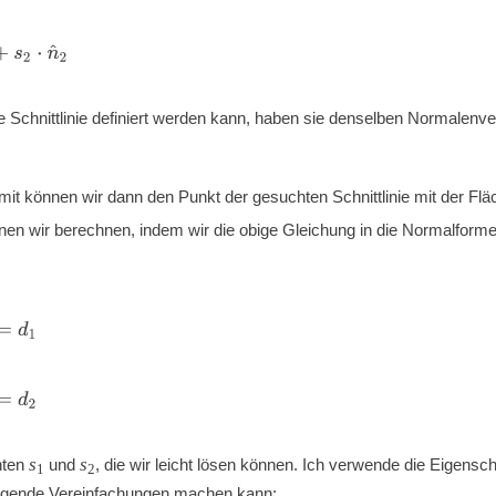
n
^
2
ne Schnittlinie definiert werden kann, haben sie denselben Normalenv
mit können wir dann den Punkt der gesuchten Schnittlinie mit der Fl
en wir berechnen, indem wir die obige Gleichung in die Normalforme
1
2
s
s
nten
und
, die wir leicht lösen können. Ich verwende die Eigensch
1
2
folgende Vereinfachungen machen kann: