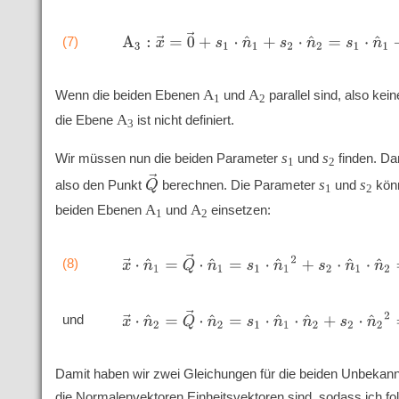
A
3
:
x
→
=
0
→
+
s
1
⋅
n
^
1
+
s
2
⋅
n
^
2
=
s
1
⋅
n
^
1
+
s
2
⋅
(7)
A
A
Wenn die beiden Ebenen
und
parallel sind, also kei
1
2
A
die Ebene
ist nicht definiert.
3
s
s
Wir müssen nun die beiden Parameter
und
finden. Da
1
2
Q
→
s
s
also den Punkt
berechnen. Die Parameter
und
könn
1
2
A
A
beiden Ebenen
und
einsetzen:
1
2
x
→
⋅
n
^
1
=
Q
→
⋅
n
^
1
=
s
1
⋅
n
^
1
2
+
s
2
⋅
n
^
1
⋅
n
^
2
=
d
(8)
x
→
⋅
n
^
2
=
Q
→
⋅
n
^
2
=
s
1
⋅
n
^
1
⋅
n
^
2
+
s
2
⋅
n
^
2
2
=
d
und
Damit haben wir zwei Gleichungen für die beiden Unbekan
die Normalenvektoren Einheitsvektoren sind, sodass ich 