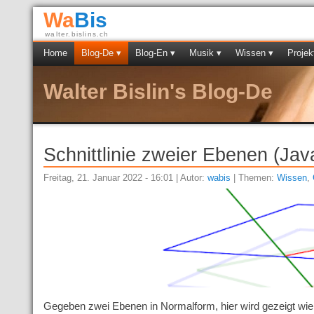
Wa
Bis
walter.bislins.ch
Home
Blog-De ▾
Blog-En ▾
Musik ▾
Wissen ▾
Projek
Walter Bislin's Blog-De
Schnittlinie zweier Ebenen (Jav
Freitag, 21. Januar 2022 - 16:01 | Autor:
wabis
| Themen:
Wissen
,
Gegeben zwei Ebenen in Normalform, hier wird gezeigt wie