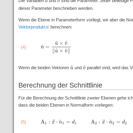
a
b
Die Variablen
und
sind die Parameter. Jeder beliebige 
dieser Parameter beschrieben werden.
Wenn die Ebene in Parameterform vorliegt, wir aber die N
Vektorprodukt
berechnen:
n
^
=
u
^
×
v
^
‖
u
^
×
v
^
‖
(4)
Wenn die beiden Vektoren
und
parallel sind, wird das
u
^
v
^
Berechnung der Schnittlinie
Für die Berechnung der Schnittlinie zweier Ebenen gehe ic
dass die beiden Ebenen in Normalform vorliegen:
A
1
:
x
→
⋅
n
^
1
=
d
1
A
2
:
x
→
⋅
n
^
2
=
d
2
(5)