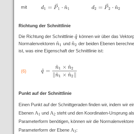
d
1
=
P
→
1
⋅
n
^
1
d
2
=
P
→
2
⋅
n
^
2
mit
Richtung der Schnittlinie
Die Richtung der Schnittlinie
können wir über das Vektorp
q
^
Normalenvektoren
und
der beiden Ebenen berechnen.
n
^
1
n
^
2
ist, was eine Eigenschaft der Schnittlinie ist:
q
^
=
n
^
1
×
n
^
2
‖
n
^
1
×
n
^
2
‖
(6)
Punkt auf der Schnittlinie
Einen Punkt auf der Schnittgeraden finden wir, indem wir ei
A
A
Ebenen
und
steht und den Koordinaten-Ursprung als
1
2
Parameterform benötigen, können wir die Normalenvektor
A
Parameterform der Ebene
:
3