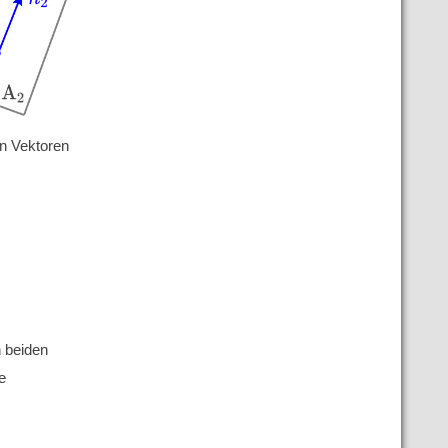
en Vektoren
n beiden
ie