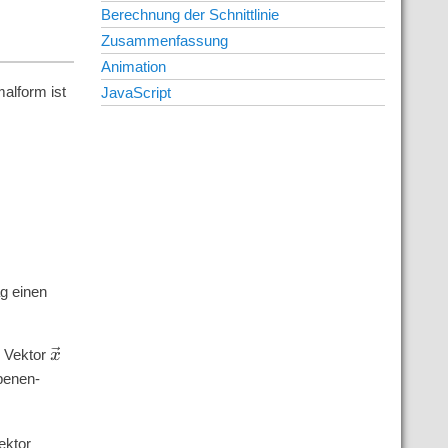
Berechnung der Schnittlinie
Zusammenfassung
Animation
alform ist
JavaScript
ag einen
x
→
s Vektor
benen-
ektor