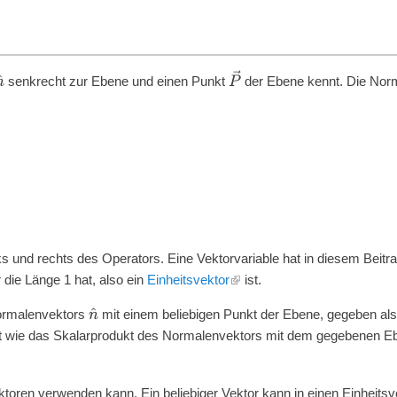
P
→
senkrecht zur Ebene und einen Punkt
der Ebene kennt. Die Norm
n
^
ks und rechts des Operators. Eine Vektorvariable hat in diesem Beitr
 die Länge 1 hat, also ein
Einheitsvektor
ist.
Normalenvektors
mit einem beliebigen Punkt der Ebene, gegeben al
n
^
t wie das Skalarprodukt des Normalenvektors mit dem gegebenen E
oren verwenden kann. Ein beliebiger Vektor kann in einen Einheitsv