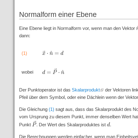
Normalform einer Ebene
Eine Ebene liegt in Normalform vor, wenn man den Vektor
dann:
x
→
⋅
n
^
=
d
(1)
d
=
P
→
⋅
n
^
wobei
Der Punktoperator ist das
Skalarprodukt
der Vektoren lin
Pfeil über dem Symbol, oder eine Dächlein wenn der Vektor
Die Gleichung
(1)
sagt aus, dass das Skalarprodukt des 
vom Ursprung zu diesem Punkt, immer denselben Wert ha
P
→
Punkt
. Der Wert des Skalarproduktes ist
.
d
Die Berechnungen werden einfacher, wenn man Einheitsvekt