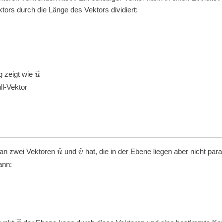
ors durch die Länge des Vektors dividiert:
u
→
g zeigt wie
ll-Vektor
man zwei Vektoren
und
hat, die in der Ebene liegen aber nicht paral
u
^
v
^
ann: