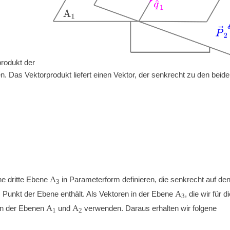
rodukt der
 Das Vektorprodukt liefert einen Vektor, der senkrecht zu den beid
A
ne dritte Ebene
in Parameterform definieren, die senkrecht auf de
3
A
 Punkt der Ebene enthält. Als Vektoren in der Ebene
, die wir für d
3
A
A
en der Ebenen
und
verwenden. Daraus erhalten wir folgene
1
2