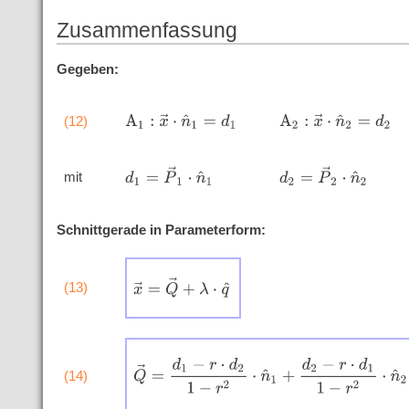
Zusammenfassung
Gegeben:
A
1
:
x
→
⋅
n
^
1
=
d
1
A
2
:
x
→
⋅
n
^
2
=
d
2
(12)
d
1
=
P
→
1
⋅
n
^
1
d
2
=
P
→
2
⋅
n
^
2
mit
Schnittgerade in Parameterform:
x
→
=
Q
→
+
λ
⋅
q
^
(13)
Q
→
=
d
1
−
r
⋅
d
2
1
−
r
2
⋅
n
^
1
+
d
2
−
r
⋅
d
1
1
−
r
2
⋅
n
^
2
(14)