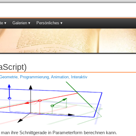
te ▾
Galerien ▾
Persönliches ▾
aScript)
Geometrie
,
Programmierung
,
Animation
,
Interaktiv
 man ihre Schnittgerade in Parameterform berechnen kann.