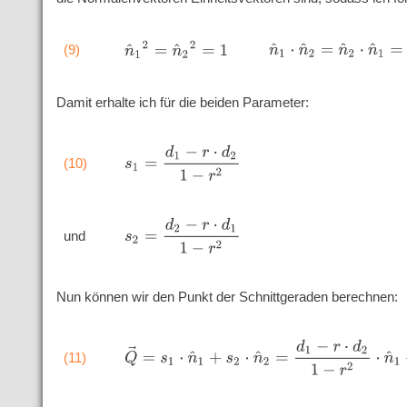
n
^
1
2
=
n
^
2
2
=
1
(9)
n
^
1
⋅
n
^
2
=
n
^
2
⋅
n
^
1
=
r
Damit erhalte ich für die beiden Parameter:
s
1
=
d
1
−
r
⋅
d
2
1
−
r
2
(10)
s
2
=
d
2
−
r
⋅
d
1
1
−
r
2
und
Nun können wir den Punkt der Schnittgeraden berechnen:
Q
→
=
s
1
⋅
n
^
1
+
s
2
⋅
n
^
2
=
d
1
−
r
⋅
d
2
1
−
r
2
⋅
n
^
1
+
d
(11)