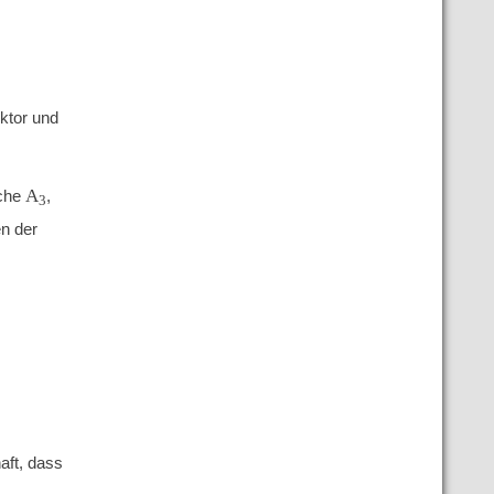
ektor und
A
äche
,
3
n der
aft, dass