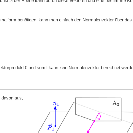
x
→
Punkt
der Ebene kann durch diese Vektoren und eine bestimmte Ko
ormalform benötigen, kann man einfach den Normalenvektor über das
 Vektorprodukt 0 und somit kann kein Normalenvektor berechnet werde
h davon aus,