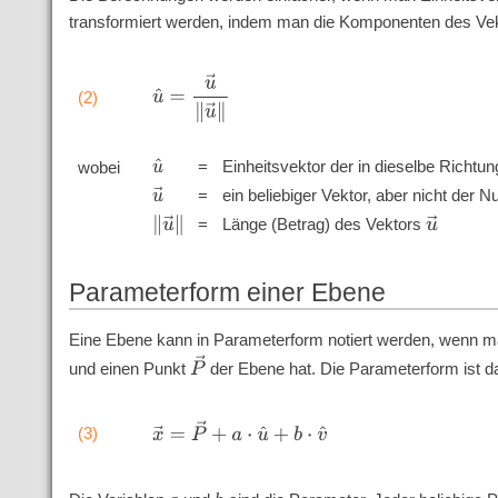
transformiert werden, indem man die Komponenten des Vekt
u
^
=
u
→
‖
u
→
‖
(2)
'
'
'
'
=
Einheitsvektor der in dieselbe Richtun
u
^
wobei
'
'
'
u
→
=
ein beliebiger Vektor, aber nicht der Nu
'
'
'
‖
u
→
‖
u
→
=
Länge (Betrag) des Vektors
Parameterform einer Ebene
Eine Ebene kann in Parameterform notiert werden, wenn 
P
→
und einen Punkt
der Ebene hat. Die Parameterform ist d
x
→
=
P
→
+
a
⋅
u
^
+
b
⋅
v
^
(3)