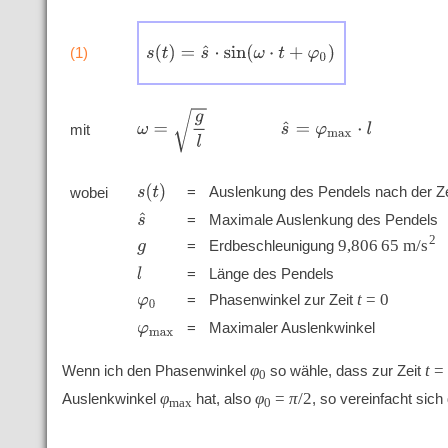
s
(
t
)
=
s
^
⋅
sin
(
ω
⋅
t
+
φ
0
)
(1)
ω
=
g
l
s
^
=
φ
m
a
x
⋅
l
mit
'
'
'
'
s
(
t
)
=
Auslenkung des Pendels nach der Z
wobei
'
'
'
=
Maximale Auslenkung des Pendels
s
^
'
'
'
2
9,806 65
m/s
=
Erdbeschleunigung
g
'
'
'
=
Länge des Pendels
l
'
'
'
t
=
0
=
Phasenwinkel zur Zeit
φ
0
'
'
'
=
Maximaler Auslenkwinkel
φ
m
a
x
φ
t
Wenn ich den Phasenwinkel
so wähle, dass zur Zeit
0
φ
φ
=
π
/
2
Auslenkwinkel
hat, also
, so vereinfacht sic
max
0