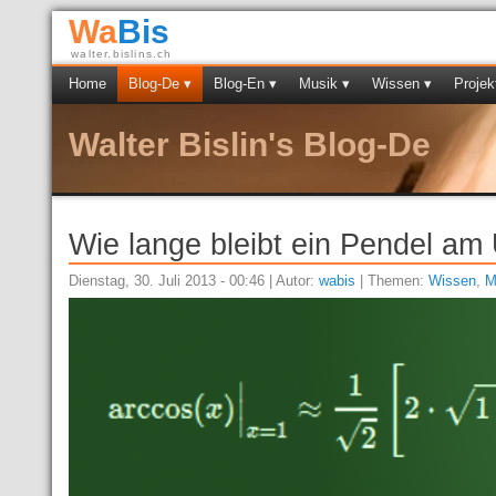
Wa
Bis
walter.bislins.ch
Home
Blog-De ▾
Blog-En ▾
Musik ▾
Wissen ▾
Projek
Walter Bislin's Blog-De
Wie lange bleibt ein Pendel a
Dienstag, 30. Juli 2013 - 00:46 | Autor:
wabis
| Themen:
Wissen
,
M