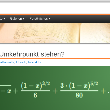
te ▾
Galerien ▾
Persönliches ▾
m Umkehrpunkt stehen?
athematik
,
Physik
,
Interaktiv