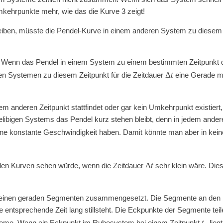
mkehrpunkte mehr, wie das die Kurve 3 zeigt!
iben, müsste die Pendel-Kurve in einem anderen System zu diesem 
e. Wenn das Pendel in einem System zu einem bestimmten Zeitpunkt 
Δ
t
ren Systemen zu diesem Zeitpunkt für die Zeitdauer
eine Gerade mi
m anderen Zeitpunkt stattfindet oder gar kein Umkehrpunkt existiert
elibigen Systems das Pendel kurz stehen bleibt, denn in jedem ande
ne konstante Geschwindigkeit haben. Damit könnte man aber in ke
Δ
t
den Kurven sehen würde, wenn die Zeitdauer
sehr klein wäre. Die
 kleinen geraden Segmenten zusammengesetzt. Die Segmente an den
entsprechende Zeit lang stillsteht. Die Eckpunkte der Segmente teile
t
le Systeme. Wenn ein Eckpunkt im Ruhesystem bei einem Zeitpunkt
liegt