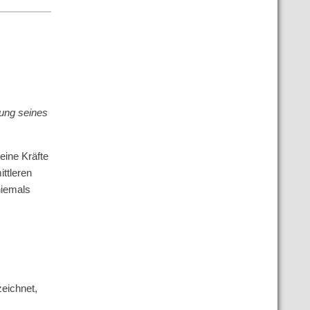
rung seines
eine Kräfte
ttleren
niemals
zeichnet,