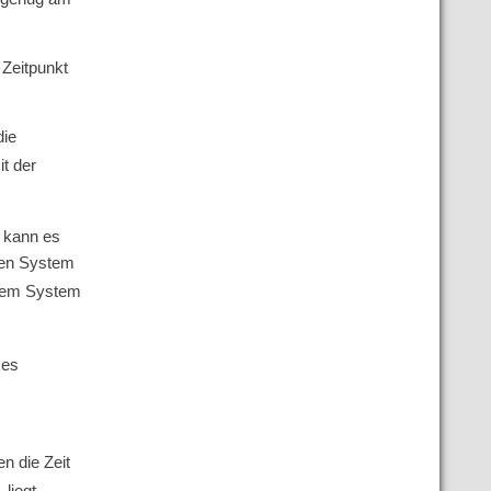
Zeitpunkt
die
t der
, kann es
ren System
inem System
ses
n die Zeit
, liegt