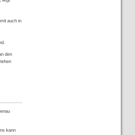
mit auch in
nd.
an den
stehen
genau
ens kann