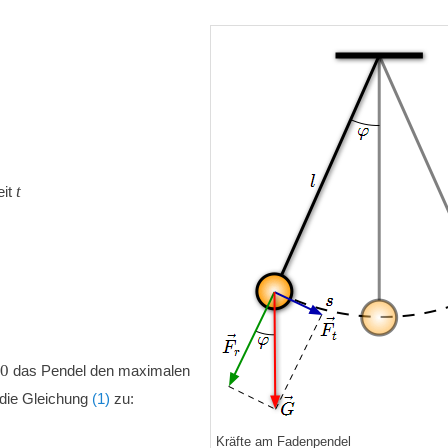
t
eit
=
0
das Pendel den maximalen
h die Gleichung
(1)
zu:
Kräfte am Fadenpendel