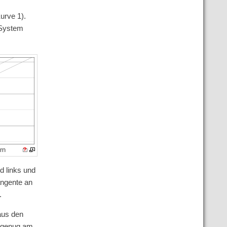
urve 1).
 System
rn
d links und
angente an
.
aus den
l genug am