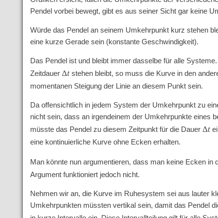
Pendel vorbei bewegt, gibt es aus seiner Sicht gar keine U
Würde das Pendel an seinem Umkehrpunkt kurz stehen ble
eine kurze Gerade sein (konstante Geschwindigkeit).
Das Pendel ist und bleibt immer dasselbe für alle System
Δ
t
Zeitdauer
stehen bleibt, so muss die Kurve in den ande
momentanen Steigung der Linie an diesem Punkt sein.
Da offensichtlich in jedem System der Umkehrpunkt zu eine
nicht sein, dass an irgendeinem der Umkehrpunkte eines b
Δ
t
müsste das Pendel zu diesem Zeitpunkt für die Dauer
ei
eine kontinuierliche Kurve ohne Ecken erhalten.
Man könnte nun argumentieren, dass man keine Ecken in 
Argument funktioniert jedoch nicht.
Nehmen wir an, die Kurve im Ruhesystem sei aus lauter
Umkehrpunkten müssten vertikal sein, damit das Pendel die 
in kurze Intervalle ein. Diese Intervallteilung gilt für al