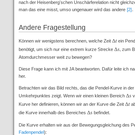
nach der Heisenberg'schen Unschärferelation nicht gleich
man das eine misst, umso ungenauer wird das andere
[2]
.
Andere Fragestellung
Δ
t
Können wir wenigstens berechnen, welche Zeit
ein Pen
Δ
s
benötigt, um sich nur eine extrem kurze Strecke
, zum B
Atomdurchmesser weit zu bewegen?
Diese Frage kann ich mit JA beantworten. Dafür leite ich n
her.
Betrachten wir das Bild rechts, das die Pendel-Kurve in de
Δ
s
Umkehrpunktes zeigt. Wenn wir einen kleinen Bereich
v
Δ
t
Kurve her definieren, können wir an der Kurve die Zeit
ab
Δ
s
die Kurve innerhalb des Bereiches
befindet.
Die Kurve erhalten wir aus der Bewegungsgleichung des P
Fadenpendel
):