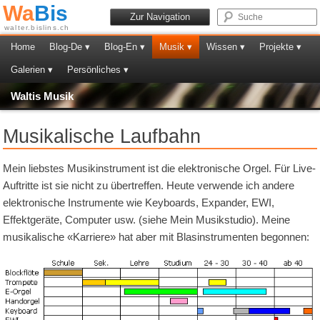
Wa
Bis
Zur Navigation
walter.bislins.ch
Home
Blog-De ▾
Blog-En ▾
Musik ▾
Wissen ▾
Projekte ▾
Galerien ▾
Persönliches ▾
Waltis Musik
Musikalische Laufbahn
Mein liebstes Musikinstrument ist die elektronische Orgel. Für Live-
Auftritte ist sie nicht zu übertreffen. Heute verwende ich andere
elektronische Instrumente wie Keyboards, Expander, EWI,
Effektgeräte, Computer usw. (siehe Mein Musikstudio). Meine
musikalische «Karriere» hat aber mit Blasinstrumenten begonnen: