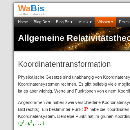
Wa
Bis
walter.bislins.ch
Home
Blog-De ▾
Blog-En ▾
Musik ▾
Wissen ▾
Projek
Allgemeine Relativitätsthe
Koordinatentransformation
Physikalische Gesetze sind unabhängig von Koordinaten
Koordinatensystemen rechnen. Es gibt beliebig viele mögl
ist es aber wichtig, Werte und Funktionen von einem Koor
Angenommen wir haben zwei verschiedene Koordinatensys
Bild rechts). Ein bestimmter Punkt
habe die Koordinate
P
Koordinatensystem. Derselbe Punkt hat im grünen Koordin
(
y
1
,
y
2
,
.
.
.
)
.