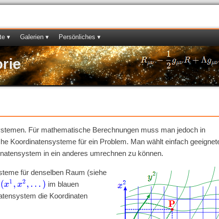
te ▾
Galerien ▾
Persönliches ▾
orie
systemen. Für mathematische Berechnungen muss man jedoch in
iche Koordinatensysteme für ein Problem. Man wählt einfach geeignet
dinatensystem in ein anderes umrechnen zu können.
teme für denselben Raum (siehe
(
x
1
,
x
2
,
.
.
.
)
n
im blauen
atensystem die Koordinaten