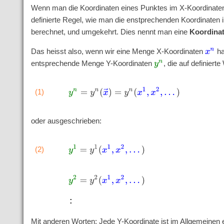
Wenn man die Koordinaten eines Punktes im X-Koordinaten
definierte Regel, wie man die enstprechenden Koordinaten
berechnet, und umgekehrt. Dies nennt man eine
Koordina
Das heisst also, wenn wir eine Menge X-Koordinaten
ha
x
n
entsprechende Menge Y-Koordinaten
, die auf definier
y
n
y
n
=
y
n
(
x
→
)
=
y
n
(
x
1
,
x
2
,
.
.
.
)
(1)
oder ausgeschrieben:
y
1
=
y
1
(
x
1
,
x
2
,
.
.
.
)
(2)
y
2
=
y
2
(
x
1
,
x
2
,
.
.
.
)
Mit anderen Worten: Jede Y-Koordinate ist im Allgemeinen 