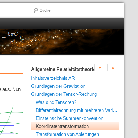
[ + ]
»
Allgemeine Relativitätstheorie
Inhaltsverzeichnis AR
Grundlagen der Gravitation
e aus. Nun
Grundlagen der Tensor-Rechung
Was sind Tensoren?
Differentialrechnung mit mehreren Variablen
Einsteinsche Summenkonvention
Koordinatentransformation
Transformation von Ableitungen