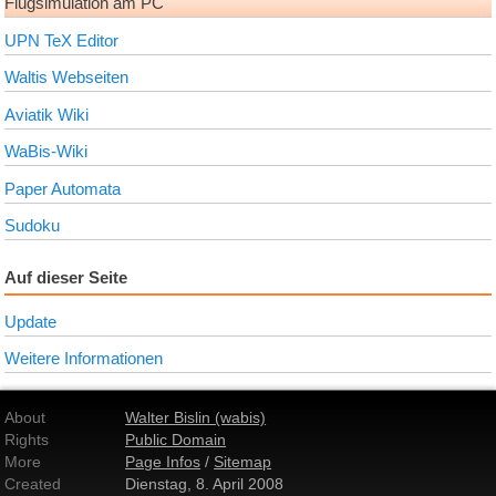
Flugsimulation am PC
UPN TeX Editor
Waltis Webseiten
Aviatik Wiki
WaBis-Wiki
Paper Automata
Sudoku
Auf dieser Seite
Update
Weitere Informationen
About
Walter Bislin (wabis)
Rights
Public Domain
More
Page Infos
/
Sitemap
Created
Dienstag, 8. April 2008