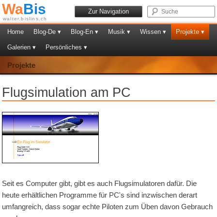
Wa
Bis
Zur Navigation
walter.bislins.ch
Home
Blog-De ▾
Blog-En ▾
Musik ▾
Wissen ▾
Projekte ▾
Galerien ▾
Persönliches ▾
Projekte
Flugsimulation am PC
Seit es Computer gibt, gibt es auch Flugsimulatoren dafür. Die
heute erhältlichen Programme für PC's sind inzwischen derart
umfangreich, dass sogar echte Piloten zum Üben davon Gebrauch