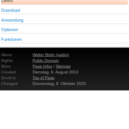
Demo
Download
Anwendung
Optionen
Funktionen
About
Walter Bislin (wabis)
Rights
Public Domain
More
Page Infos
/
Sitemap
Created
Dienstag, 6. August 2013
Scroll to
Top of Page
Changed
Donnerstag, 8. Oktober 2020