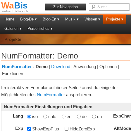
Wa
Bis
Zur Navigation
walter.bislins.ch
Home
Blog-De ▾
Blog-En ▾
Musik ▾
Wissen ▾
Projekte ▾
Galerien ▾
Persönliches ▾
Projekte
NumFormatter: Demo
NumFormatter
:
Demo
|
Download
|
Anwendung
|
Optionen
|
Funktionen
Im interaktiven Formular auf dieser Seite kannst du einige der
Möglichkeiten des
NumFormatter
ausprobieren.
NumFormatter Einstellungen und Eingaben
Lang
ExpCha
iso
calc
en
de
ch
Exp
AltMod
ShowExpPlus
HideZeroExp