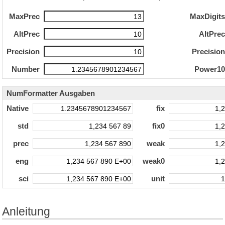
MaxPrec
MaxDigit
AltPrec
AltPre
Precision
Precisio
Number
Power1
NumFormatter Ausgaben
Native
fix
std
fix0
prec
weak
eng
weak0
sci
unit
Anleitung