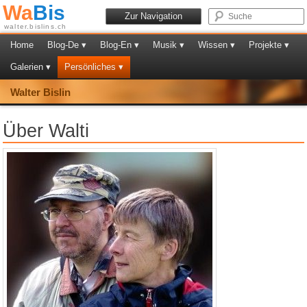
Wa
Bis
Zur Navigation
walter.bislins.ch
Home
Blog-De ▾
Blog-En ▾
Musik ▾
Wissen ▾
Projekte ▾
Galerien ▾
Persönliches ▾
Walter Bislin
Über Walti