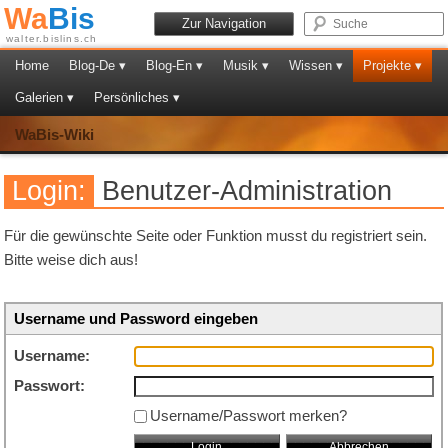
Wa
Bis
Zur Navigation
walter.bislins.ch
Home
Blog-De ▾
Blog-En ▾
Musik ▾
Wissen ▾
Projekte ▾
Galerien ▾
Persönliches ▾
WaBis-Wiki
Login:
Benutzer-Administration
Für die gewünschte Seite oder Funktion musst du registriert sein.
Bitte weise dich aus!
Username und Password eingeben
Username:
Passwort:
Username/Passwort merken?