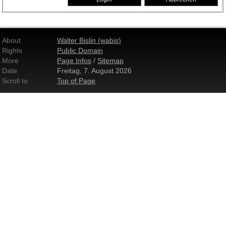
About
Walter Bislin (wabis)
Rights
Public Domain
More
Page Infos
/
Sitemap
Date
Freitag, 7. August 2026
Scroll to
Top of Page