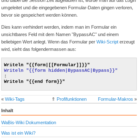
und dabei die Session Zeit abgelaufen ist, würde man auf das Login
umgeleitet und die eingegebenen Formular-Daten gingen verloren,
bevor sie gespeichert werden können.
Dies kann verhindert werden, indem man im Formular ein
unsichtbares Feld mit dem Namen "BypassAC" und einem
beliebigen Wert anlegt. Wenn das Formular per
Wiki-Script
erzeugt
wird, sieht das folgendermassen aus:
Writeln "{{form hidden|BypassAC|Bypass}}"
:

Writeln "{{end form}}"

«
Wiki-Tags
⇑
Profifunktionen
Formular-Makros
»
Inhalt
WaBis-Wiki Dokumentation
Was ist ein Wiki?