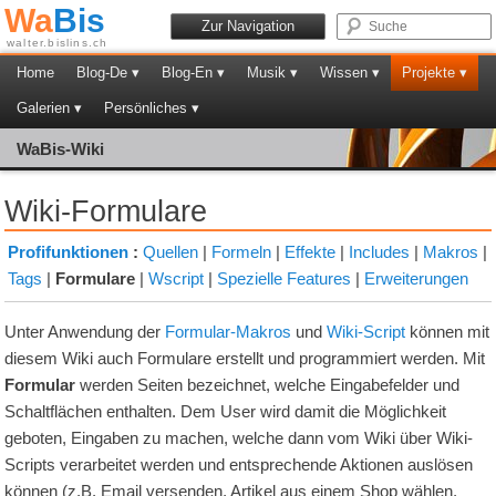
Wa
Bis
Zur Navigation
walter.bislins.ch
Home
Blog-De ▾
Blog-En ▾
Musik ▾
Wissen ▾
Projekte ▾
Galerien ▾
Persönliches ▾
WaBis-Wiki
Wiki-Formulare
Profifunktionen
:
Quellen
|
Formeln
|
Effekte
|
Includes
|
Makros
|
Tags
|
Formulare
|
Wscript
|
Spezielle Features
|
Erweiterungen
Unter Anwendung der
Formular-Makros
und
Wiki-Script
können mit
diesem Wiki auch Formulare erstellt und programmiert werden. Mit
Formular
werden Seiten bezeichnet, welche Eingabefelder und
Schaltflächen enthalten. Dem User wird damit die Möglichkeit
geboten, Eingaben zu machen, welche dann vom Wiki über Wiki-
Scripts verarbeitet werden und entsprechende Aktionen auslösen
können (z.B. Email versenden, Artikel aus einem Shop wählen,